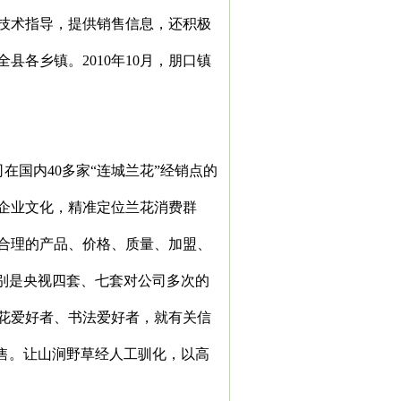
技术指导，提供销售信息，还积极
全县各乡镇。
2010
年
10
月，朋口镇
司在国内
40
多家
“
连城兰花
”
经销点的
企业文化，精准定位兰花消费群
合理的产品、价格、质量、加盟、
别是央视四套、七套对公司多次的
花爱好者、书法爱好者，就有关信
售。让山涧野草经人工驯化，以高