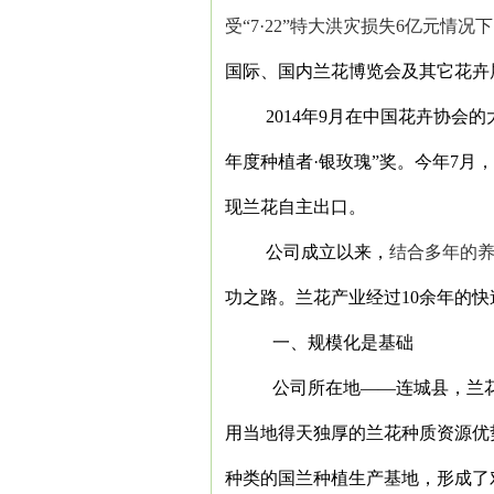
受“
7
·
22
”特大洪灾损失
6
亿元情况下
国际、国内兰花博览会及其它花卉
2014
年
9
月在中国花卉协会的
年度种植者·银玫瑰”奖。今年
7
月，
现兰花自主出口。
公司成立以来，
结合多年的
功之路。兰花产业经过
10
余年的快
一、规模化是基础
公司所在地——连城县，兰
用当地得天独厚的兰花种质资源优
种类的国兰种植生产基地，形成了