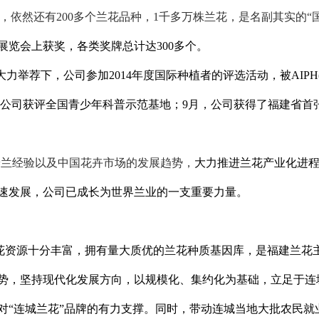
，依然还有
200
多个兰花品种，
1
千多万株兰花，是名副其实的“
展览会上获奖，各类奖牌总计达
300
多个。
大力举荐下，公司参加
2014
年度国际种植者的评选活动，被
AIPH
公司获评全国青少年科普示范基地；
9
月，公司获得了福建省首
养兰经验以及中国花卉市场的发展趋势，
大力推进兰花产业化进
速发展，公司已成长为世界兰业的一支重要力量。
花资源十分丰富，拥有量大质优的兰花种质基因库，是福建兰花
势，坚持现代化发展方向，以规模化、集约化为基础，立足于连
对“连城兰花”品牌的有力支撑。同时，带动连城当地大批农民就